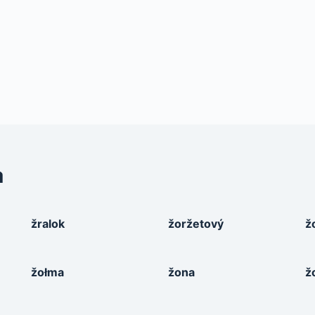
a
žralok
žoržetový
ž
žołma
žona
ž