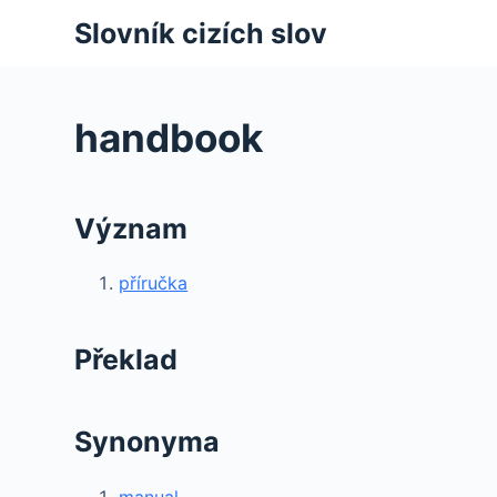
S
Slovník cizích slov
k
i
p
handbook
t
o
c
Význam
o
n
příručka
t
e
n
Překlad
t
Synonyma
manual