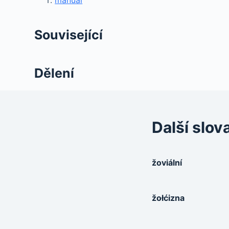
Související
Dělení
Další slov
žoviální
žołćizna