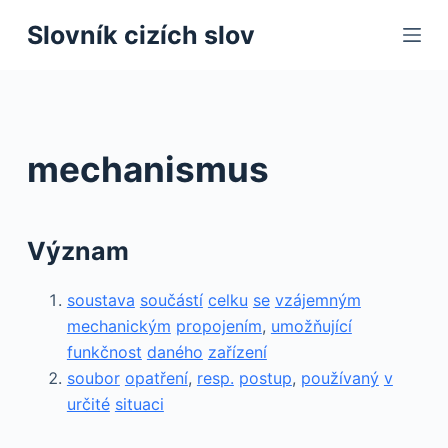
S
Slovník cizích slov
k
i
p
t
o
mechanismus
c
o
n
Význam
t
e
soustava
součástí
celku
se
vzájemným
n
mechanickým
propojením
,
umožňující
t
funkčnost
daného
zařízení
soubor
opatření
,
resp.
postup
,
používaný
v
určité
situaci