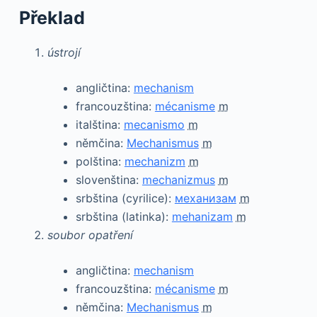
Překlad
ústrojí
angličtina:
mechanism
francouzština:
mécanisme
m
italština:
mecanismo
m
němčina:
Mechanismus
m
polština:
mechanizm
m
slovenština:
mechanizmus
m
srbština (cyrilice):
механизам
m
srbština (latinka):
mehanizam
m
soubor opatření
angličtina:
mechanism
francouzština:
mécanisme
m
němčina:
Mechanismus
m