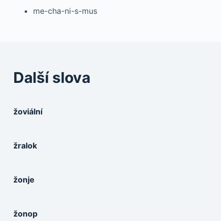
me-cha-ni-s-mus
Další slova
žoviální
žralok
žonje
žonop