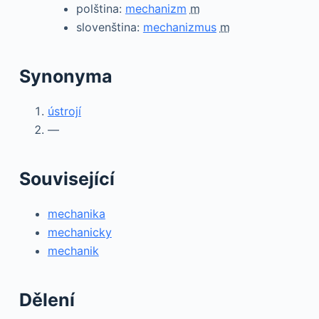
polština:
mechanizm
m
slovenština:
mechanizmus
m
Synonyma
ústrojí
—
Související
mechanika
mechanicky
mechanik
Dělení