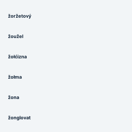
žoržetový
žoužel
žołćizna
žołma
žona
žonglovat