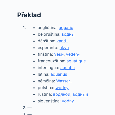
Překlad
angličtina:
aquatic
běloruština:
водны
dánština:
vand-
esperanto:
akva
finština:
vesi-
,
veden-
francouzština:
aquatique
interlingua:
aquatic
latina:
aquarius
němčina:
Wasser-
polština:
wodny
ruština:
водяной
,
водный
slovenština:
vodný
—
—