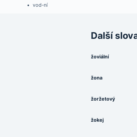
vod-ní
Další slov
žoviální
žona
žoržetový
žokej