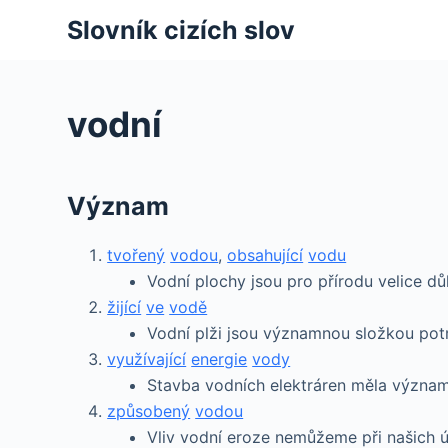
S
Slovník cizích slov
k
i
p
vodní
t
o
c
Význam
o
n
tvořený
vodou
,
obsahující
vodu
t
Vodní plochy jsou pro přírodu velice důl
e
žijící
ve
vodě
n
Vodní plži jsou významnou složkou potr
t
využívající
energie
vody
Stavba vodních elektráren měla významn
způsobený
vodou
Vliv vodní eroze nemůžeme při našich 