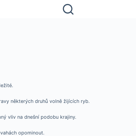
ežité.
avy některých druhů volně žijících ryb.
ý vliv na dnešní podobu krajiny.
úvahách opominout.