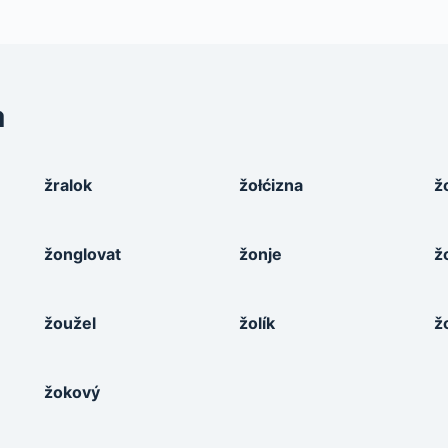
a
žralok
žołćizna
ž
žonglovat
žonje
ž
žoužel
žolík
ž
žokový