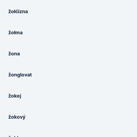
žołćizna
žołma
žona
žonglovat
žokej
žokový