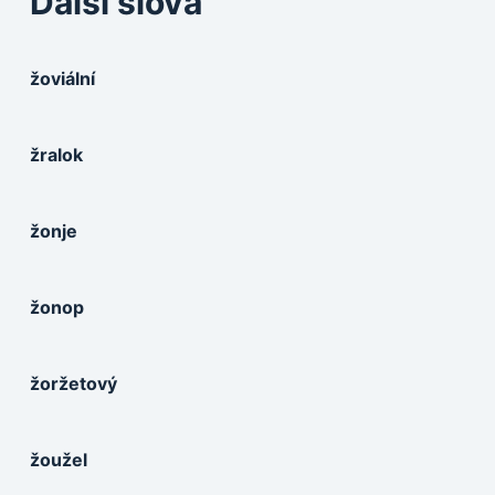
Další slova
žoviální
žralok
žonje
žonop
žoržetový
žoužel