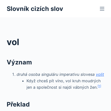
S
Slovník cizích slov
k
i
p
t
o
vol
c
o
n
Význam
t
e
druhá osoba singuláru imperativu slovesa
volit
n
Když chceš pít víno, vol kruh moudrých
t
[1]
jen a společnost si najdi vábných žen.
Překlad