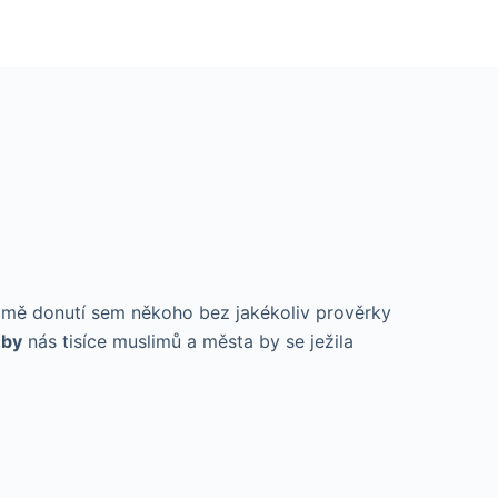
tli mě donutí sem někoho bez jakékoliv prověrky
 by
nás tisíce muslimů a města by se ježila