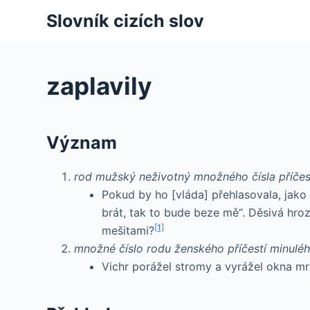
S
Slovník cizích slov
k
i
p
zaplavily
t
o
c
Význam
o
n
rod mužský neživotný množného čísla příčes
t
Pokud by ho [vláda] přehlasovala, jako 
e
brát, tak to bude beze mě“. Děsivá hr
n
[1]
mešitami?
t
množné číslo rodu ženského příčestí minulé
Vichr porážel stromy a vyrážel okna mr