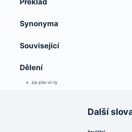
Překlad
Synonyma
Související
Dělení
za-pla-vi-ly
Další slov
žoviální