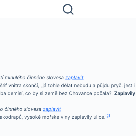
tí minulého činného slovesa
zaplavit
šéf vnitra skončí, „já tohle dělat nebudu a půjdu pryč, jes
ozba demisí, co by si země bez Chovance počala?!
Zaplavily
ho činného slovesa
zaplavit
[2]
akodrapů, vysoké mořské vlny zaplavily ulice.