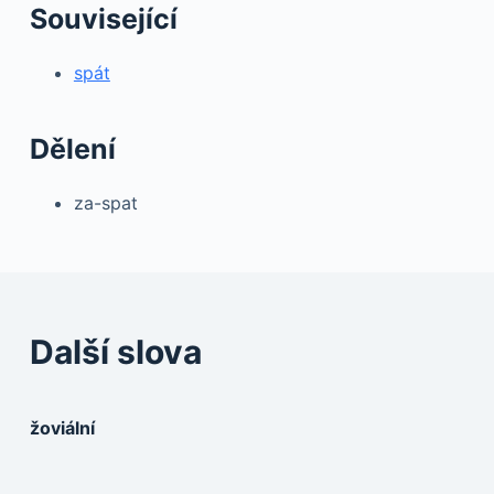
Související
spát
Dělení
za-spat
Další slova
žoviální