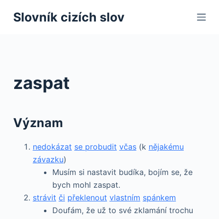
S
Slovník cizích slov
k
i
p
t
o
zaspat
c
o
n
Význam
t
e
nedokázat
se probudit
včas
(k
nějakému
n
závazku
)
t
Musím si nastavit budíka, bojím se, že
bych mohl zaspat.
strávit
či
překlenout
vlastním
spánkem
Doufám, že už to své zklamání trochu