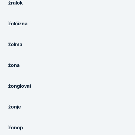
žralok
žołćizna
žołma
žona
žonglovat
žonje
žonop