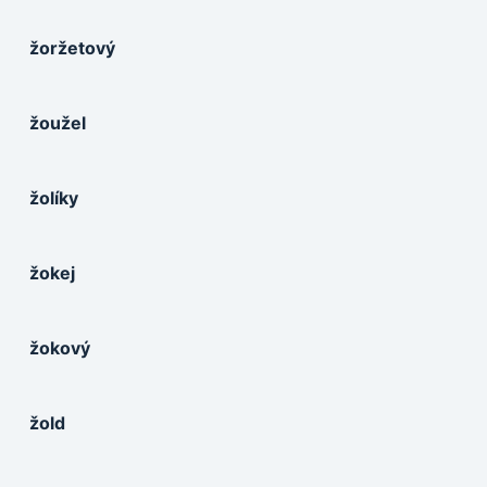
žoržetový
žoužel
žolíky
žokej
žokový
žold