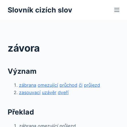
S
Slovník cizích slov
k
i
p
t
o
závora
c
o
n
Význam
t
e
zábrana
omezující
průchod
či
průjezd
n
zasouvací
uzávěr
dveří
t
Překlad
zábrana omezující průjezd