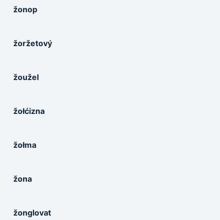
žonop
žoržetový
žoužel
žołćizna
žołma
žona
žonglovat