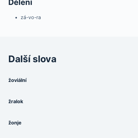
Dělení
zá-vo-ra
Další slova
žoviální
žralok
žonje