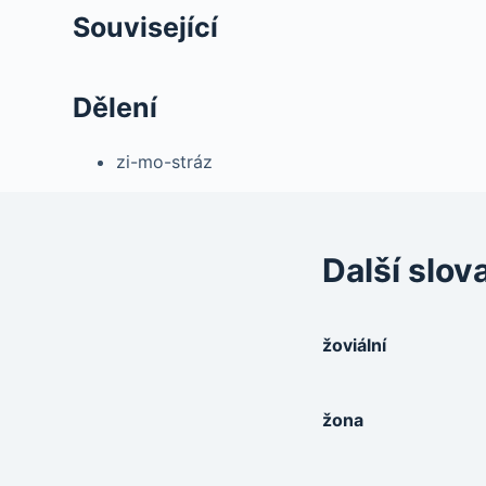
Související
Dělení
zi-mo-stráz
Další slov
žoviální
žona