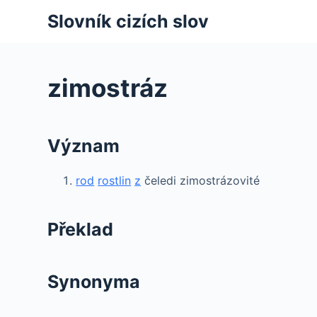
S
Slovník cizích slov
k
i
p
zimostráz
t
o
c
Význam
o
n
rod
rostlin
z
čeledi zimostrázovité
t
e
n
Překlad
t
Synonyma