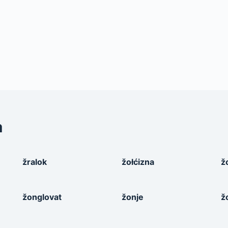
a
žralok
žołćizna
ž
žonglovat
žonje
ž