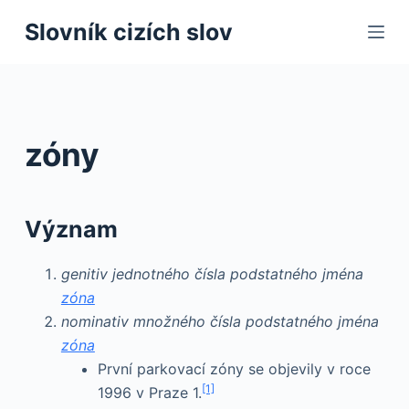
S
Slovník cizích slov
k
i
p
t
o
zóny
c
o
n
Význam
t
e
genitiv jednotného čísla podstatného jména
n
zóna
t
nominativ množného čísla podstatného jména
zóna
První parkovací zóny se objevily v roce
[1]
1996 v Praze 1.