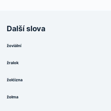
Další slova
žoviální
žralok
žołćizna
žołma