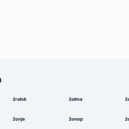
a
žralok
žołma
ž
žonje
žonop
ž