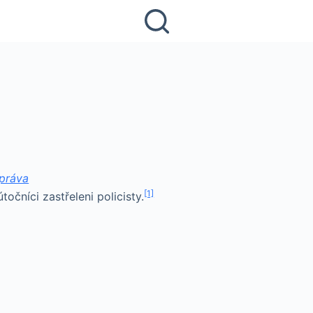
práva
[1]
očníci zastřeleni policisty.