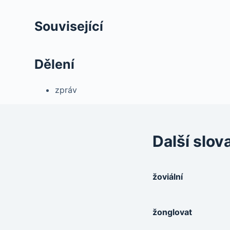
Související
Dělení
zpráv
Další slov
žoviální
žonglovat