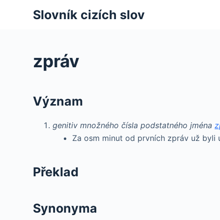
S
Slovník cizích slov
k
i
p
zpráv
t
o
c
Význam
o
n
genitiv množného čísla podstatného jména
z
t
Za osm minut od prvních zpráv už byli út
e
n
t
Překlad
Synonyma