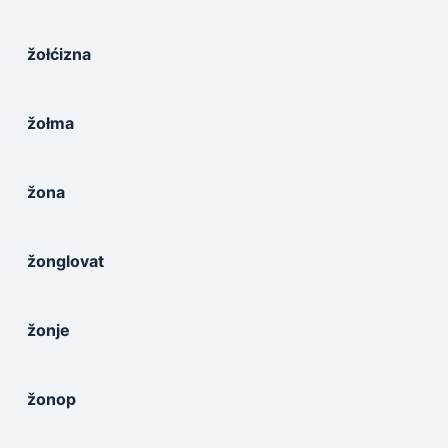
žołćizna
žołma
žona
žonglovat
žonje
žonop