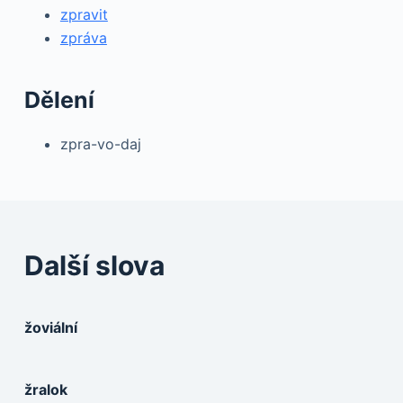
zpravit
zpráva
Dělení
zpra-vo-daj
Další slova
žoviální
žralok