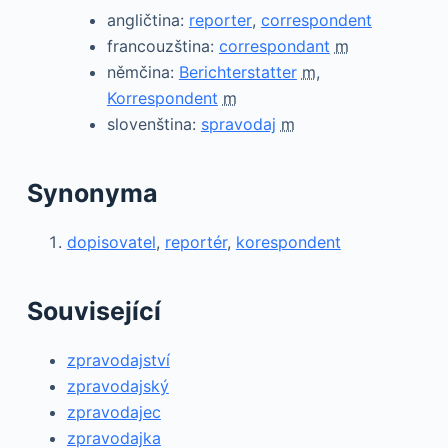
angličtina:
reporter
,
correspondent
francouzština:
correspondant
m
němčina:
Berichterstatter
m
,
Korrespondent
m
slovenština:
spravodaj
m
Synonyma
dopisovatel
,
reportér
,
korespondent
Související
zpravodajství
zpravodajský
zpravodajec
zpravodajka