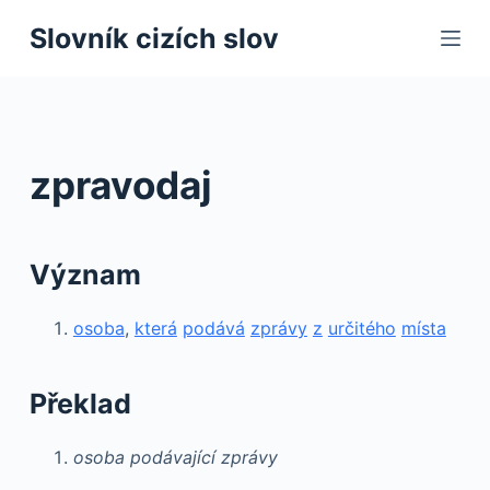
S
Slovník cizích slov
k
i
p
t
o
zpravodaj
c
o
n
Význam
t
e
osoba
,
která
podává
zprávy
z
určitého
místa
n
t
Překlad
osoba podávající zprávy