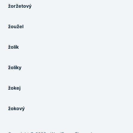
žoržetový
žoužel
žolík
žolíky
žokej
žokový