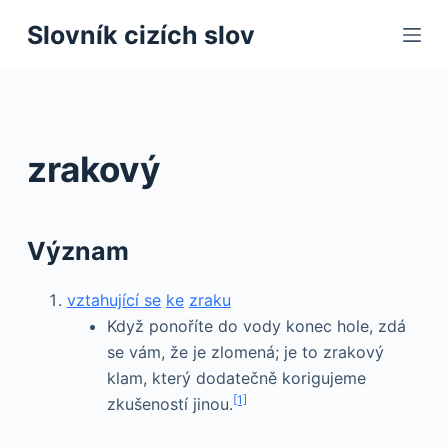
S
Slovník cizích slov
k
i
p
t
o
zrakový
c
o
n
Význam
t
e
vztahující se
ke
zraku
n
Když ponoříte do vody konec hole, zdá
t
se vám, že je zlomená; je to zrakový
klam, který dodatečně korigujeme
[1]
zkušeností jinou.