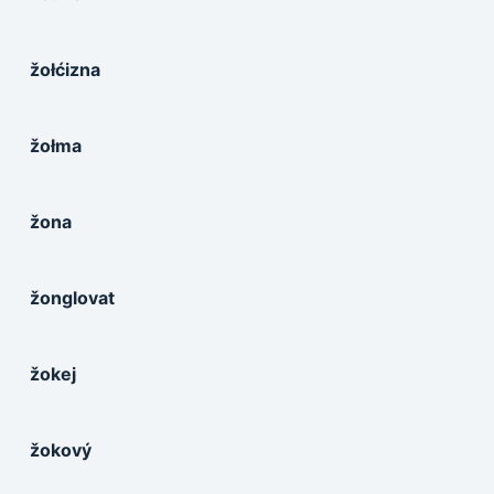
žołćizna
žołma
žona
žonglovat
žokej
žokový