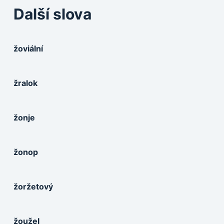
Další slova
žoviální
žralok
žonje
žonop
žoržetový
žoužel