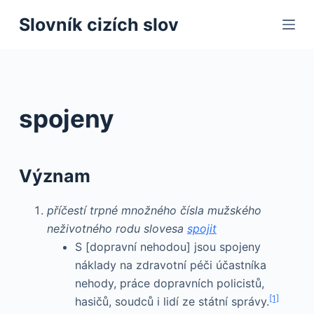
S
Slovník cizích slov
k
i
p
t
o
spojeny
c
o
n
Význam
t
e
příčestí trpné množného čísla mužského
n
neživotného rodu slovesa
spojit
t
S [dopravní nehodou] jsou spojeny
náklady na zdravotní péči účastníka
nehody, práce dopravních policistů,
[1]
hasičů, soudců i lidí ze státní správy.