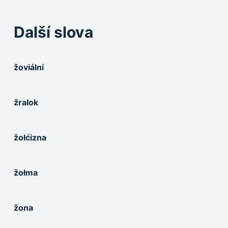
Další slova
žoviální
žralok
žołćizna
žołma
žona