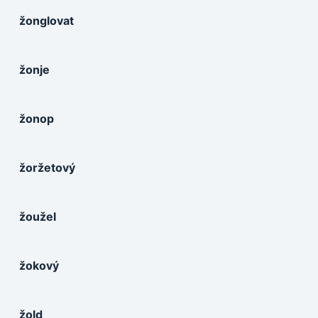
žonglovat
žonje
žonop
žoržetový
žoužel
žokový
žold