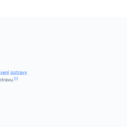
ávení
potravy
[1]
otravu.