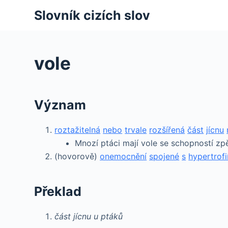
S
Slovník cizích slov
k
i
p
vole
t
o
c
Význam
o
n
roztažitelná
nebo
trvale
rozšířená
část
jícnu
t
Mnozí ptáci mají vole se schopností zpě
e
(hovorově)
onemocnění
spojené
s
hypertrofi
n
t
Překlad
část jícnu u ptáků