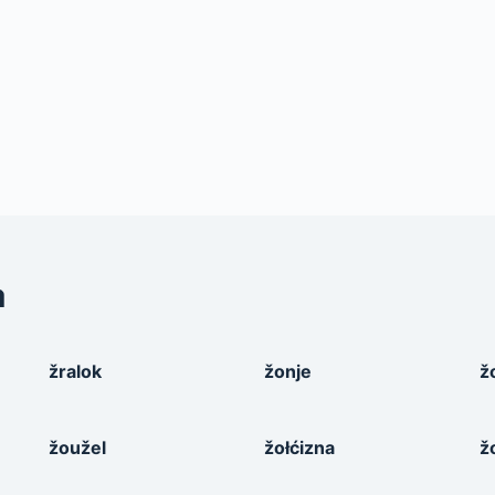
a
žralok
žonje
ž
žoužel
žołćizna
ž