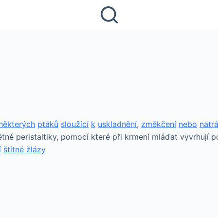
některých
ptáků
sloužící
k
uskladnění
,
změkčení
nebo
natr
tné peristaltiky, pomocí které při krmení mláďat vyvrhují p
í
štítné žlázy