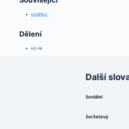
volátko
Dělení
vo-le
Další slov
žoviální
žoržetový