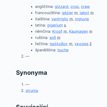
angličtina:
gizzard
,
crop
,
craw
francouzština:
gézier
m
,
jabot
m
italština:
ventriglio
m
,
ingluvie
latina:
gigerium
s
němčina:
Kropf
m
,
Kaumagen
m
ruština:
зоб
m
řečtina:
πρόλοβος
m
,
γκούσα
ž
španělština:
buche
—
Synonyma
—
struma
Související