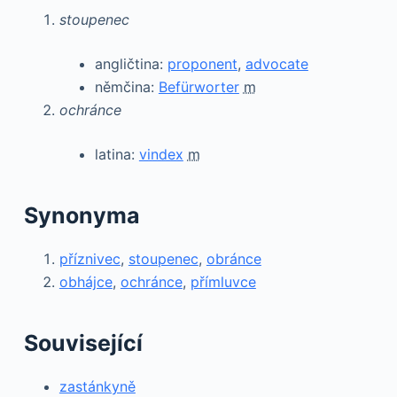
stoupenec
angličtina:
proponent
,
advocate
němčina:
Befürworter
m
ochránce
latina:
vindex
m
Synonyma
příznivec
,
stoupenec
,
obránce
obhájce
,
ochránce
,
přímluvce
Související
zastánkyně