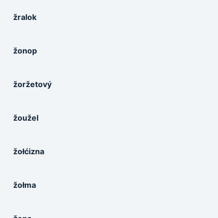
žralok
žonop
žoržetový
žoužel
žołćizna
žołma