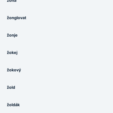
žona
žonglovat
žonje
žokej
žokový
žold
žoldák