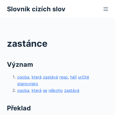
S
Slovník cizích slov
k
i
p
t
o
zastánce
c
o
n
Význam
t
e
osoba
,
která
zastává
resp.
hájí
určité
n
stanovisko
t
osoba
,
která
se
někoho
zastává
Překlad