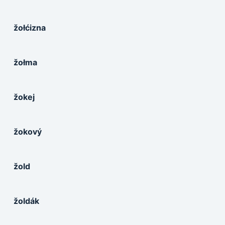
žołćizna
žołma
žokej
žokový
žold
žoldák