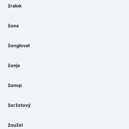
žralok
žona
žonglovat
žonje
žonop
žoržetový
žoužel