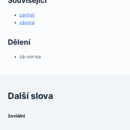
Související
zavírat
závora
Dělení
zá-vor-ka
Další slova
žoviální