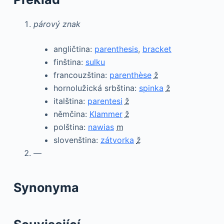
párový znak
angličtina:
parenthesis
,
bracket
finština:
sulku
francouzština:
parenthèse
ž
hornolužická srbština:
spinka
ž
italština:
parentesi
ž
němčina:
Klammer
ž
polština:
nawias
m
slovenština:
zátvorka
ž
—
Synonyma