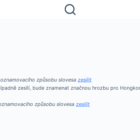
su oznamovacího způsobu slovesa
zesílit
 případně zesílí, bude znamenat značnou hrozbu pro Hongko
u oznamovacího způsobu slovesa
zesílit