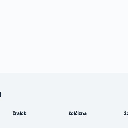
a
žralok
žołćizna
ž