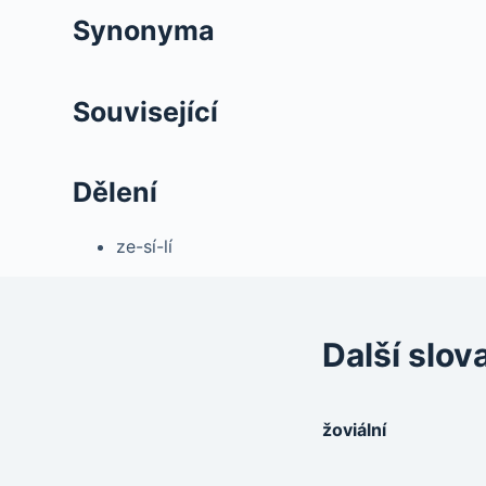
Synonyma
Související
Dělení
ze-sí-lí
Další slov
žoviální