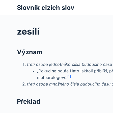
S
Slovník cizích slov
k
i
p
zesílí
t
o
c
Význam
o
n
třetí osoba jednotného čísla budoucího ča
t
„Pokud se bouře Hato jakkoli přiblíží,
e
[1]
meteorologové.
n
třetí osoba množného čísla budoucího čas
t
Překlad