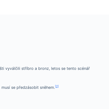
 vyválčili stříbro a bronz, letos se tento scénář
[2]
u, musí se předzásobit sněhem.