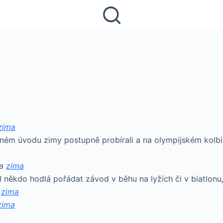
zima
ném úvodu zimy postupně probírali a na olympijském kolbišti
na
zima
d někdo hodlá pořádat závod v běhu na lyžích či v biatlon
a
zima
zima