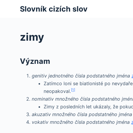
S
Slovník cizích slov
k
i
p
zimy
t
o
c
Význam
o
n
genitiv jednotného čísla podstatného jména
t
Zatímco loni se biatlonisté po nevydaře
e
[1]
neopakoval.
n
nominativ množného čísla podstatného jmé
t
Zimy z posledních let ukázaly, že poku
akuzativ množného čísla podstatného jmén
vokativ množného čísla podstatného jména