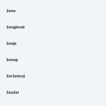
žona
žonglovat
žonje
žonop
žoržetový
žoužel