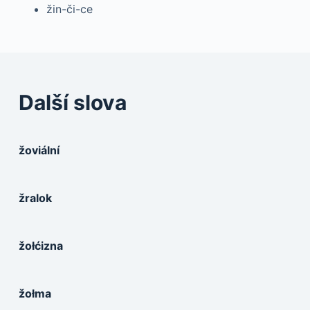
žin-či-ce
Další slova
žoviální
žralok
žołćizna
žołma