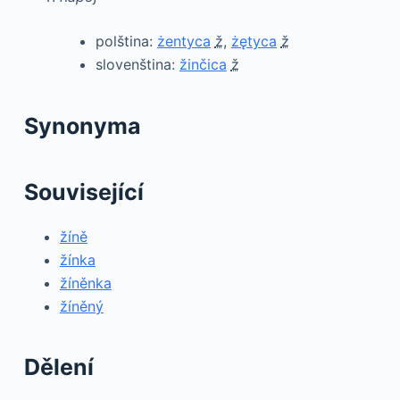
polština:
żentyca
ž
,
żętyca
ž
slovenština:
žinčica
ž
Synonyma
Související
žíně
žínka
žíněnka
žíněný
Dělení